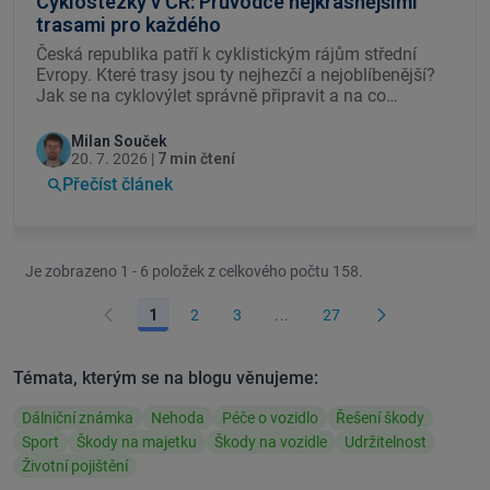
Cyklostezky v ČR: Průvodce nejkrásnějšími
trasami pro každého
Česká republika patří k cyklistickým rájům střední
Evropy. Které trasy jsou ty nejhezčí a nejoblíbenější?
Jak se na cyklovýlet správně připravit a na co
rozhodně nezapomenout? Vybrali jsme 10 nejlepších
cyklotras v Čechách i na Moravě – od pohodové
Milan Souček
rodinné projížďky podél řeky po dálkové dobrodružství
20. 7. 2026 |
7 min čtení
přes hranice. A protože cyklistika nekončí na Šumavě,
Přečíst článek
přidali jsme i 5 evropských tras pro ty, kdo sní o velké
cestě.
Je zobrazeno 1 - 6 položek z celkového počtu 158.
1
2
3
...
27
Témata, kterým se na blogu věnujeme:
Dálniční známka
Nehoda
Péče o vozidlo
Řešení škody
Sport
Škody na majetku
Škody na vozidle
Udržitelnost
Životní pojištění