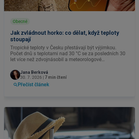
Obecné
Jak zvládnout horko: co dělat, když teploty
stoupají
Tropické teploty v Česku přestávají být výjimkou.
Počet dnů s teplotami nad 30 °C se za posledních 30
let více než zdvojnásobil a meteorologové
předpovídají, že tento trend bude pokračovat. Pro
zdravého dospělého jsou vedra nepříjemná, pro
Jana Berková
seniory, malé děti nebo chronicky nemocné ale mohou
30. 7. 2026 |
7 min čtení
představovat skutečné zdravotní riziko. Přinášíme
Přečíst článek
přehled ověřených tipů, jak se na horko připravit – od
pitného režimu přes ochlazení bytu až po rozpoznání
prvních příznaků přehřátí.