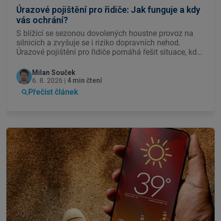
Úrazové pojištění pro řidiče: Jak funguje a kdy
vás ochrání?
S blížící se sezonou dovolených houstne provoz na
silnicích a zvyšuje se i riziko dopravních nehod.
Úrazové pojištění pro řidiče pomáhá řešit situace, kdy
nehoda nekončí jen škodou na autě, ale zraněním,
dlouhodobou léčbou a výpadkem příjmu.
Milan Souček
6. 8. 2026 |
4 min čtení
Přečíst článek