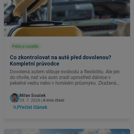
Péče o vozidlo
Co zkontrolovat na autě před dovolenou?
Kompletní průvodce
Dovolená autem slibuje svobodu a flexibilitu. Ale jen
do chvíle, než vás auto zradí uprostřed dálnice v
pekelné vedru nebo v horském průsmyku. Zkažená
dovolená kvůli defektu, přehřátému motoru nebo
vybité baterii je zbytečný a drahý zážitek. Přinášíme
Milan Souček
přehled všeho, co si před výjezdem zkontrolovat, co
29. 7. 2026 |
6 min čtení
zvládnete sami a co raději přenechat odborníkům.
Přečíst článek