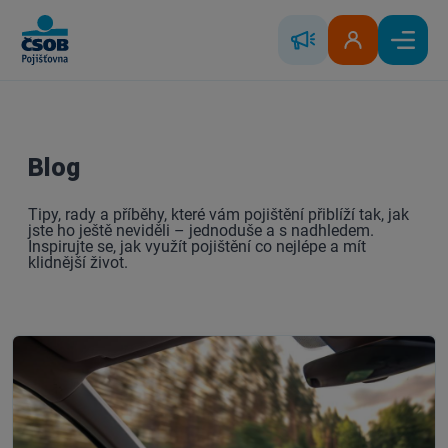
Skip to Main Content
Řešení škody
Klientská zóna
Hlavní
Blog
Tipy, rady a příběhy, které vám pojištění přiblíží tak, jak
jste ho ještě neviděli – jednoduše a s nadhledem.
Inspirujte se, jak využít pojištění co nejlépe a mít
klidnější život.