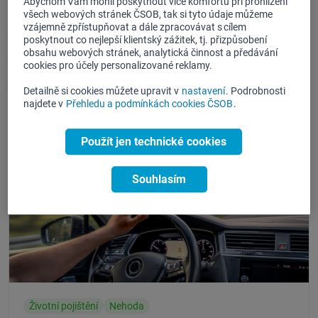
Abychom Vám mohli poskytnout více komfortu při prohlížení
Kategorie článků:
všech webových stránek ČSOB, tak si tyto údaje můžeme
vzájemně zpřístupňovat a dále zpracovávat s cílem
Vše
Domácnost
Auto a moto
poskytnout co nejlepší klientský zážitek, tj. přizpůsobení
obsahu webových stránek, analytická činnost a předávání
Cestování a volný čas
Zdraví a životní styl
cookies pro účely personalizované reklamy.
Bezpečnost na internetu
Tipy z pojišťovny
Detailně si cookies můžete upravit v
nastavení
. Podrobnosti
najdete v
Přehledu a podmínkách cookies ČSOB
.
Použít jen technické cookies
Souhlasím
Životní pojištění
Nehoda