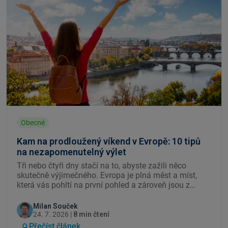
Obecné
Kam na prodloužený víkend v Evropě: 10 tipů
na nezapomenutelný výlet
Tři nebo čtyři dny stačí na to, abyste zažili něco
skutečně výjimečného. Evropa je plná měst a míst,
která vás pohltí na první pohled a zároveň jsou z
Prahy dostupná letadlem, autobusem nebo autem za
pár hodin. Připravili jsme pro vás několik tipů na
Milan Souček
prodloužený víkend v Evropě.
24. 7. 2026 |
8 min čtení
Přečíst článek