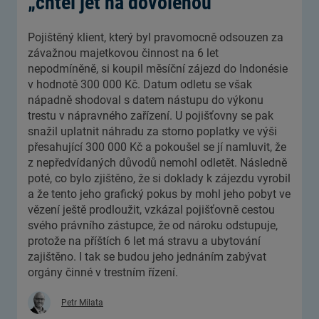
„chtěl jet na dovolenou“
Pojištěný klient, který byl pravomocně odsouzen za
závažnou majetkovou činnost na 6 let
nepodmíněně, si koupil měsíční zájezd do Indonésie
v hodnotě 300 000 Kč. Datum odletu se však
nápadně shodoval s datem nástupu do výkonu
trestu v nápravného zařízení. U pojišťovny se pak
snažil uplatnit náhradu za storno poplatky ve výši
přesahující 300 000 Kč a pokoušel se jí namluvit, že
z nepředvídaných důvodů nemohl odletět. Následně
poté, co bylo zjištěno, že si doklady k zájezdu vyrobil
a že tento jeho grafický pokus by mohl jeho pobyt ve
vězení ještě prodloužit, vzkázal pojišťovně cestou
svého právního zástupce, že od nároku odstupuje,
protože na příštích 6 let má stravu a ubytování
zajištěno. I tak se budou jeho jednáním zabývat
orgány činné v trestním řízení.
Petr Milata