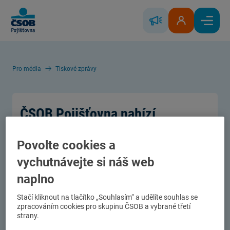
Skip to Main Content
Řešení škody
Klientská zóna
Hlavní
Pro média
Tiskové zprávy
ČSOB Pojišťovna nabízí
asistenci k pojištění auta zcela
Povolte cookies a
zdarma
vychutnávejte si náš web
05.10. 2021
naplno
Asistenční služby k pojištění auta zdarma a pro
Stačí kliknout na tlačítko „Souhlasím“ a udělíte souhlas se
všechny. To aktuální nabízí ČSOB Pojišťovna v
zpracováním cookies pro skupinu ČSOB a vybrané třetí
rámci své kampaně s názvem Mějte za volantem
strany.
pohodu. Ať už si klient sjedná povinné ručení nebo