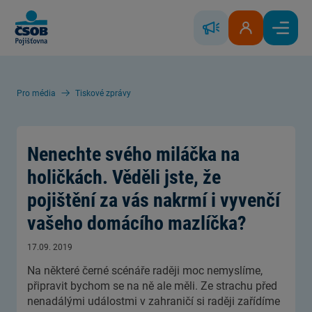
Skip to Main Content
Řešení škody
Klientská zóna
Hlavní
Pro média
Tiskové zprávy
Nenechte svého miláčka na
holičkách. Věděli jste, že
pojištění za vás nakrmí i vyvenčí
vašeho domácího mazlíčka?
17.09. 2019
Na některé černé scénáře raději moc nemyslíme,
připravit bychom se na ně ale měli. Ze strachu před
nenadálými událostmi v zahraničí si raději zařídíme