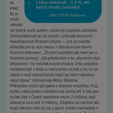
ek,
který
by je
mohl
několik
rát týdně vozit autem, může být pojistka užitečná.
Samozřejmostí je, že zaručí v případě pracovní
neschopnosti finanční příjem – což je zvláště
důležité pro ty, kdo nesou v domácnosti hlavní
finanční břemeno. „Životní pojištění ale není jen o
finanční pomoci. Jde především o to, abychom byli
připraveni i na neočekávané situace. Díky pojistce
můžeme být v klidu a nemusíme se bát o to, co se
stane s naší domácností, když se nám náhodou
něco stane,“ zdůrazňuje Milan Březina.
Příkladem může být péče o domácí mazlíčky. Psa,
kočku nebo jiného miláčka má doma 64 % lidí, jen
koček žije v České republice skoro 2 miliony, psů
dokonce více než 3 miliony. Zdaleka ne všichni ale
mají někoho, kdo by se o jejich zvířecí kamarády v