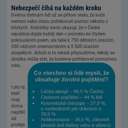
Nebezpečí číhá na každém kroku
Dvěma třetinám lidí už se přitom stalo, že kvůli
nemoci nebo úrazu potřebovali pomoc někoho z
blízkých. Statistiky navíc ukazují, že v České
republice dojde každý den v průměru ke čtyřem
pokousáním psem, ale také k 750 dětským úrazům,
550 vážným onemocněním a 5 500 úrazům
dospělých. Ačkoli si to neradi připouštíme, někdy se
zkrátka může stát, že budeme potřebovat pomocnou
ruku.
I pro ty,
kteří
mají
doma
napříkl
ad
protějš