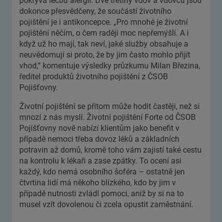
pokrývá léčbu alergií. Dvě třetiny vdov a vdovců jsou
dokonce přesvědčeny, že součástí životního
pojištění je i antikoncepce. „Pro mnohé je životní
pojištění něčím, o čem raději moc nepřemýšlí. A i
když už ho mají, tak neví, jaké služby obsahuje a
neuvědomují si proto, že by jim často mohlo přijít
vhod,“ komentuje výsledky průzkumu Milan Březina,
ředitel produktů životního pojištění z ČSOB
Pojišťovny.
Životní pojištění se přitom může hodit častěji, než si
mnozí z nás myslí. Životní pojištění Forte od ČSOB
Pojišťovny nově nabízí klientům jako benefit v
případě nemoci třeba dovoz léků a základních
potravin až domů, kromě toho vám zajistí také cestu
na kontrolu k lékaři a zase zpátky. To ocení asi
každý, kdo nemá osobního šoféra – ostatně jen
čtvrtina lidí má někoho blízkého, kdo by jim v
případě nutnosti zvládl pomoci, aniž by si na to
musel vzít dovolenou či zcela opustit zaměstnání.