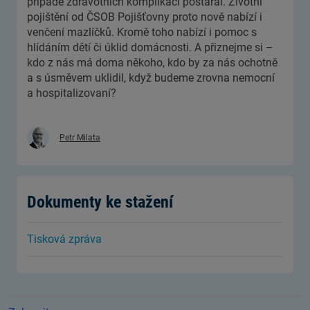
případě zdravotních komplikací postaral. Životní
pojištění od ČSOB Pojišťovny proto nově nabízí i
venčení mazlíčků. Kromě toho nabízí i pomoc s
hlídáním dětí či úklid domácnosti. A přiznejme si –
kdo z nás má doma někoho, kdo by za nás ochotně
a s úsměvem uklidil, když budeme zrovna nemocní
a hospitalizovaní?
Petr Milata
Dokumenty ke stažení
Tisková zpráva