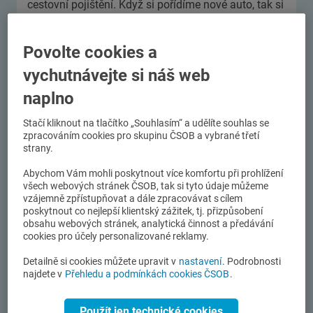
cestovní pojištění. Když si pořídíme nové auto, tak si
ho pojistíme proti havárii. Ale když jde o vlastní
zdraví? Na životní pojištění u nás celá řada lidí
Povolte cookies a
zapomíná a Češi mu navíc příliš nerozumí a často
neví, k čemu slouží. Například i když nějakého
vychutnávejte si náš web
mazlíčka má doma 64 % lidí, jen jeden ze třiceti ví,
naplno
že v případě nemoci nebo úrazu mu s péčí o něj
může pomoci právě pojišťovna. Přes 30 % lidí si
Stačí kliknout na tlačítko „Souhlasím“ a udělíte souhlas se
naopak mylně myslí, že se z životní pojistky platí i
zpracováním cookies pro skupinu ČSOB a vybrané třetí
antikoncepce.
strany.
Abychom Vám mohli poskytnout více komfortu při prohlížení
všech webových stránek ČSOB, tak si tyto údaje můžeme
N
vzájemně zpřístupňovat a dále zpracovávat s cílem
ě
poskytnout co nejlepší klientský zážitek, tj. přizpůsobení
obsahu webových stránek, analytická činnost a předávání
k
cookies pro účely personalizované reklamy.
d
y
Detailně si cookies můžete upravit v
nastavení
. Podrobnosti
z
najdete v
Přehledu a podmínkách cookies ČSOB
.
k
r
Použít jen technické cookies