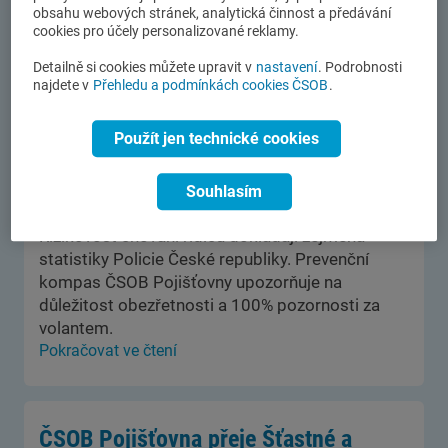
obsahu webových stránek, analytická činnost a předávání
cookies pro účely personalizované reklamy.
Začínají „jarňáky“, dávejte pozor na
Detailně si cookies můžete upravit v
nastavení
. Podrobnosti
najdete v
Přehledu a podmínkách cookies ČSOB
.
silnicích!
04.02. 2025
Použít jen technické cookies
Jarní prázdniny a zvýšený počet aut na silnicích,
nestabilní teploty, ale také například nepozornost
za volantem. To vše může (nejen) v tomto období
Souhlasím
ohrožovat bezpečnou jízdu na vozovce.
Rizikovost chování řidičů dokládají zejména
statistiky Policie České republiky. Prevenční
kompas ČSOB Pojišťovny upozorňuje na
důležitost obezřetnosti a 100% pozornosti za
volantem.
Pokračovat ve čtení
ČSOB Pojišťovna přeje Šťastné a