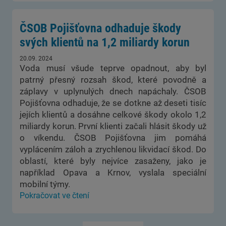
ČSOB Pojišťovna odhaduje škody
svých klientů na 1,2 miliardy korun
20.09. 2024
Voda musí všude teprve opadnout, aby byl
patrný přesný rozsah škod, které povodně a
záplavy v uplynulých dnech napáchaly. ČSOB
Pojišťovna odhaduje, že se dotkne až deseti tisíc
jejích klientů a dosáhne celkové škody okolo 1,2
miliardy korun. První klienti začali hlásit škody už
o víkendu. ČSOB Pojišťovna jim pomáhá
vyplácením záloh a zrychlenou likvidací škod. Do
oblastí, které byly nejvíce zasaženy, jako je
například Opava a Krnov, vyslala speciální
mobilní týmy.
Pokračovat ve čtení