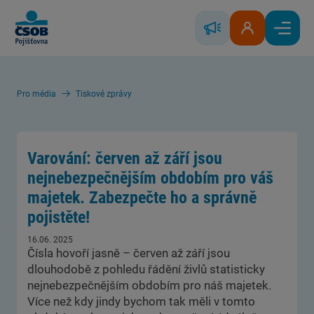
Skip to Main Content
Řešení škody
Klientská zóna
Hlavní
Pro média
Tiskové zprávy
Varování: červen až září jsou
nejnebezpečnějším obdobím pro váš
majetek. Zabezpečte ho a správně
pojistěte!
16.06. 2025
Čísla hovoří jasně – červen až září jsou
dlouhodobě z pohledu řádění živlů statisticky
nejnebezpečnějším obdobím pro náš majetek.
Více než kdy jindy bychom tak měli v tomto