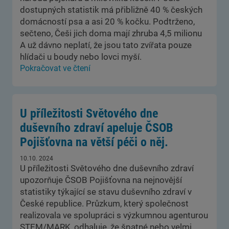
dostupných statistik má přibližně 40 % českých
domácností psa a asi 20 % kočku. Podtrženo,
sečteno, Češi jich doma mají zhruba 4,5 milionu
A už dávno neplatí, že jsou tato zvířata pouze
hlídači u boudy nebo lovci myší.
Pokračovat ve čtení
U příležitosti Světového dne
duševního zdraví apeluje ČSOB
Pojišťovna na větší péči o něj.
10.10. 2024
U příležitosti Světového dne duševního zdraví
upozorňuje ČSOB Pojišťovna na nejnovější
statistiky týkající se stavu duševního zdraví v
České republice. Průzkum, který společnost
realizovala ve spolupráci s výzkumnou agenturou
STEM/MARK, odhaluje, že špatné nebo velmi