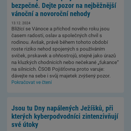
bezpečné. Dejte pozor na nejběžnější
vánoční a novoroční nehody
13.12. 2024
Blížící se Vánoce a příchod nového roku jsou
časem radosti, oslav a společných chvil s
rodinou. Avšak, právě během tohoto období
roste riziko nehod spojených s používáním
svíček, prskavek a ohňostrojů, stejně jako úrazů
na kluzkých chodnících nebo nečekané „ťukance“
na silnicích. ČSOB Pojišťovna proto varuje:
dávejte na sebe i svůj majetek zvýšený pozor.
Pokračovat ve čtení
Jsou tu Dny napálených Ježíšků, při
kterých kyberpodvodníci zintenzivňují
své útoky