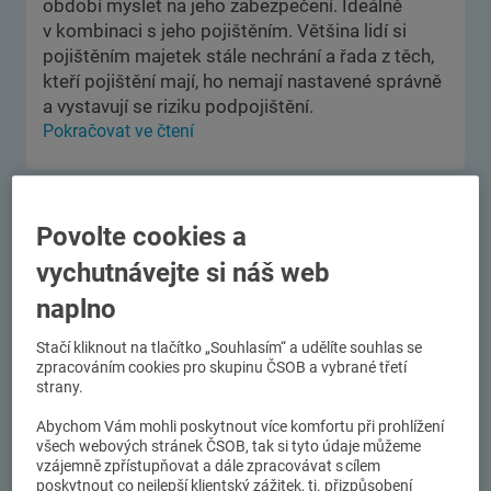
období myslet na jeho zabezpečení. Ideálně
v kombinaci s jeho pojištěním. Většina lidí si
pojištěním majetek stále nechrání a řada z těch,
kteří pojištění mají, ho nemají nastavené správně
a vystavují se riziku podpojištění.
Pokračovat ve čtení
ČSOB Pojišťovna je nejrychleji
Povolte cookies a
rostoucí pojišťovnou v ČR z TOP 5
vychutnávejte si náš web
20.02. 2025
naplno
V roce 2024 dosáhla ČSOB Pojišťovna opět
skvělých hodnot ve všech klíčových ukazatelích
Stačí kliknout na tlačítko „Souhlasím“ a udělíte souhlas se
hospodářských a obchodních výsledků. Poprvé v
zpracováním cookies pro skupinu ČSOB a vybrané třetí
strany.
historii předepsala pojistné dle metodiky ČAP
téměř 17 miliard korun, hospodařila se ziskem
Abychom Vám mohli poskytnout více komfortu při prohlížení
2,6 miliardy korun a dosáhla tržního podílu 9,1 %.
všech webových stránek ČSOB, tak si tyto údaje můžeme
Pokračovat ve čtení
vzájemně zpřístupňovat a dále zpracovávat s cílem
poskytnout co nejlepší klientský zážitek, tj. přizpůsobení