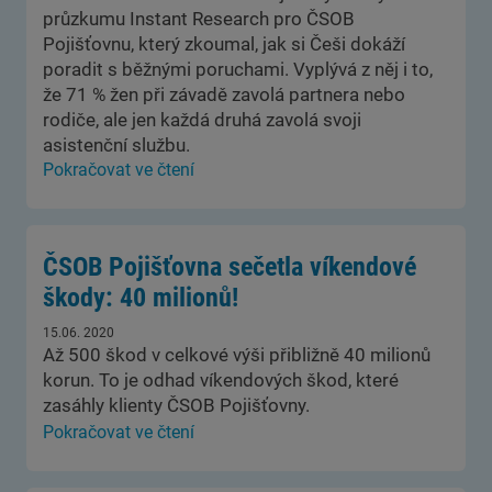
průzkumu Instant Research pro ČSOB
Pojišťovnu, který zkoumal, jak si Češi dokáží
poradit s běžnými poruchami. Vyplývá z něj i to,
že 71 % žen při závadě zavolá partnera nebo
rodiče, ale jen každá druhá zavolá svoji
asistenční službu.
Pokračovat ve čtení
ČSOB Pojišťovna sečetla víkendové
škody: 40 milionů!
15.06. 2020
Až 500 škod v celkové výši přibližně 40 milionů
korun. To je odhad víkendových škod, které
zasáhly klienty ČSOB Pojišťovny.
Pokračovat ve čtení