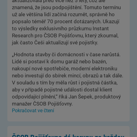
aktualizovala před více než 5 lety, což ale
znamená, že jsou podpojištění. Tomuto termínu
už ale většina lidí začíná rozumět, správně ho
popsalo téměř 70 procent dotázaných. Ukazují
to výsledky exklusivního průzkumu Instant
Research pro ČSOB Pojišťovnu, který zkoumal,
jak často Češi aktualizují své pojistky.
„Hodnota stavby či domácnosti v čase narůstá.
Lidé si postaví k domu garáž nebo bazén,
nakoupí nové spotřebiče, moderní elektroniku
nebo investují do sbírek mincí, obrazů a tak dále.
V souladu s tím by měla růst i pojistná částka,
aby v případě pojistné události dostal klient
odpovídající plnění,“ říká Jan Šepek, produktový
manažer ČSOB Pojišťovny.
Pokračovat ve čtení