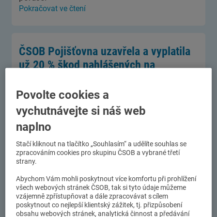
Pokračovat ve čtení
ČSOB Pojišťovna uzavřela a vyplatila
už 20 % škod nahlášených na
nemovitostech
Povolte cookies a
01.07. 2021
ČSOB Pojišťovna registruje k dnešnímu dni už
vychutnávejte si náš web
téměř 2 000 škod za bezmála 300 milionů korun
naplno
způsobených v posledních dnech bouřkami a
tornádem. Nejčastější pojistnou událostí jsou
Stačí kliknout na tlačítko „Souhlasím“ a udělíte souhlas se
poškozené rodinné domy a jejich vybavení, kde
zpracováním cookies pro skupinu ČSOB a vybrané třetí
velmi často dochází k totálním škodám. ČSOB
strany.
Pojišťovna chápe, že obnova bydlení je pro řadu
Abychom Vám mohli poskytnout více komfortu při prohlížení
lidí ze zasažených regionů prvořadou prioritou. V
všech webových stránek ČSOB, tak si tyto údaje můžeme
tuto chvíli je už v této kategorii prohlédnuto,
vzájemně zpřístupňovat a dále zpracovávat s cílem
uzavřeno a vyplaceno více než 20 % těchto škod.
poskytnout co nejlepší klientský zážitek, tj. přizpůsobení
Pokračovat ve čtení
obsahu webových stránek, analytická činnost a předávání