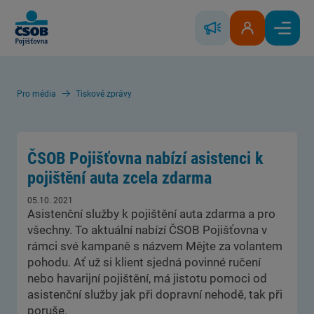
Skip to Main Content
Řešení škody
Klientská zóna
Hlavní
Pro média
Tiskové zprávy
ČSOB Pojišťovna nabízí asistenci k
pojištění auta zcela zdarma
05.10. 2021
Asistenční služby k pojištění auta zdarma a pro
všechny. To aktuální nabízí ČSOB Pojišťovna v
rámci své kampaně s názvem Mějte za volantem
pohodu. Ať už si klient sjedná povinné ručení
nebo havarijní pojištění, má jistotu pomoci od
asistenční služby jak při dopravní nehodě, tak při
poruše.