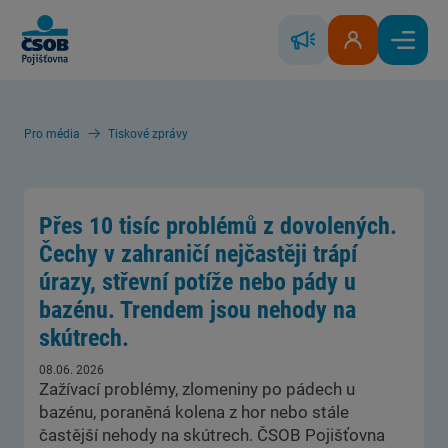
Skip to Main Content
Řešení škody
Klientská zóna
Hlavní
Pro média
Tiskové zprávy
Přes 10 tisíc problémů z dovolených.
Čechy v zahraničí nejčastěji trápí
úrazy, střevní potíže nebo pády u
bazénu. Trendem jsou nehody na
skútrech.
08.06. 2026
Zažívací problémy, zlomeniny po pádech u
bazénu, poraněná kolena z hor nebo stále
častější nehody na skútrech. ČSOB Pojišťovna