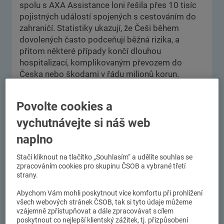
spolu s AXA Assistance loni řešila přes 10 tisíc
pojistných událostí spojených s cestováním do
zahraničí. Statistiky ukazují, že Češi během
dovolených často podceňují běžná rizika, a
přitom některé případy končí dlouhou
hospitalizací, komplikovaným převozem do
Česka nebo škodami v řádu milionů korun.
Pokračovat ve čtení
Povolte cookies a
vychutnávejte si náš web
Nehody elektrokol rostou! Dodržujte
naplno
desatero
Stačí kliknout na tlačítko „Souhlasím“ a udělíte souhlas se
25.05. 2026
zpracováním cookies pro skupinu ČSOB a vybrané třetí
Jaro a léto tradičně patří cyklistům. Stále větší
strany.
část Čechů ale přesedá na elektrokola, která
umožňují delší trasy, vyšší rychlost i pohodlnější
Abychom Vám mohli poskytnout více komfortu při prohlížení
všech webových stránek ČSOB, tak si tyto údaje můžeme
jízdu. Právě vyšší výkon a rychlejší akcelerace
vzájemně zpřístupňovat a dále zpracovávat s cílem
však podle aktuálních dat přinášejí i nová rizika.
poskytnout co nejlepší klientský zážitek, tj. přizpůsobení