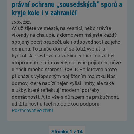
právní ochranu „sousedských“ sporů a
kryje kolo i v zahraničí
26.06. 2025
Ať už žijete ve městě, na vesnici, nebo trávíte
víkendy na chalupě, s domovem má jistě každý
spojený pocit bezpečí, ale i odpovědnost za jeho
ochranu. To „naše doma” se totiž vyplatí si
hýčkat. A přestože na většinu situací nelze být
stoprocentně připravený, správné pojištění může
ulehčit mnoho starostí. ČSOB Pojišťovna proto
přichází s vylepšeným pojištěním majetku Náš
domov, které nabízí nejen vyšší limity, ale také
služby, které reflektují moderní potřeby
domácností. A to vše s důrazem na praktičnost,
udržitelnost a technologickou podporu.
Pokračovat ve čtení
Stránka 1 z 14