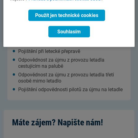
Letadla a vrtulníky
Sportovní létající zařízení (SLZ)
Použít jen technické cookies
UAV a UAS komerčně využívané
Souhlasím
Krytá rizika:
Havarijní pojištění letadel
Pojištění při letecké přepravě
Odpovědnost za újmu z provozu letadla
cestujícím na palubě
Odpovědnost za újmu z provozu letadla třetí
osobě mimo letadlo
Pojištění odpovědnosti pilotů za újmu na letadle
Máte zájem? Napište nám!