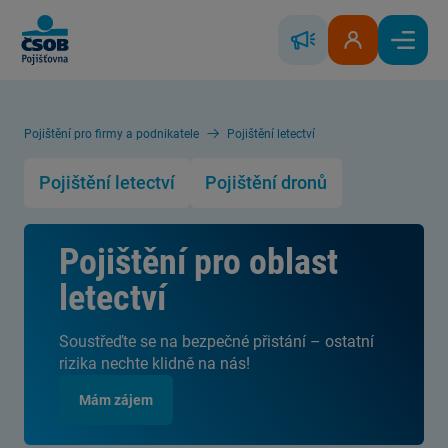
Skip to Main Content
Řešení škody
Klientská zóna
Hlavní
Pojištění pro firmy a podnikatele
Pojištění letectví
Pojištění letectví
Pojištění dronů
Pojištění pro oblast
letectví
Soustřeďte se na bezpečné přistání – ostatní
rizika nechte klidně na nás!
Mám zájem