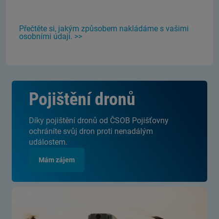
Přečtěte si, jakým způsobem nakládáme s vašimi
osobními údaji. >>
Pojištění dronů
Díky pojištění dronů od ČSOB Pojišťovny
ochráníte svůj dron proti nenadálým
událostem.
Mám zájem