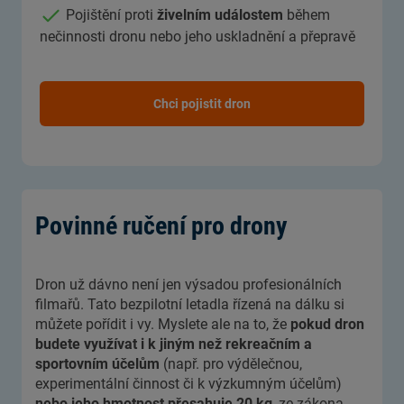
Pojištění proti
živelním událostem
během
nečinnosti dronu nebo jeho uskladnění a přepravě
Chci pojistit dron
Povinné ručení pro drony
Dron už dávno není jen výsadou profesionálních
filmařů. Tato bezpilotní letadla řízená na dálku si
můžete pořídit i vy. Myslete ale na to, že
pokud dron
budete využívat i k jiným než rekreačním a
sportovním účelům
(např. pro výdělečnou,
experimentální činnost či k výzkumným účelům)
nebo jeho hmotnost přesahuje 20 kg
, ze zákona