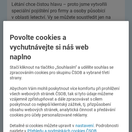
Létání chce čistou hlavu – proto jsme vytvořili
speciální pojištění pro firmy a osoby působící
v oblasti letectví. Vy se můžete soustředit jen na
bezpečné přistání – ostatní rizika nechte klidně na
nás!
Povolte cookies a
vychutnávejte si náš web
Kdo se u nás může pojistit?
naplno
Podnikatelé provozující nebo vlastnící letadla
Stačí kliknout na tlačítko „Souhlasím“ a udělíte souhlas se
Soukromé osoby vlastnící letadlo na své rodné
zpracováním cookies pro skupinu ČSOB a vybrané třetí
strany.
číslo
Piloti letadel, aerokluby, a letecké asociace
Abychom Vám mohli poskytnout více komfortu při prohlížení
všech webových stránek ČSOB, tak si tyto údaje můžeme
vzájemně zpřístupňovat a dále zpracovávat s cílem
poskytnout co nejlepší klientský zážitek, tj. přizpůsobení
Co umíme pojistit?
obsahu webových stránek, analytická činnost a předávání
cookies pro účely personalizované reklamy.
Detailně si cookies můžete upravit v
nastavení
. Podrobnosti
Předmět pojištění:
najdete v
Přehledu a podmínkách cookies ČSOB
.