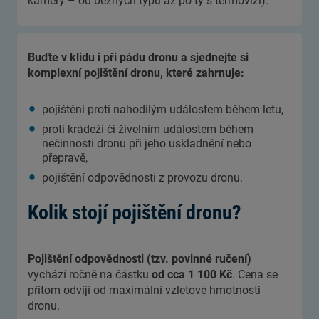
kamery – od běžných typů až po ty s termovizí).
Buďte v klidu i při pádu dronu a sjednejte si
komplexní pojištění dronu, které zahrnuje:
pojištění proti nahodilým událostem během letu,
proti krádeži či živelním událostem během
nečinnosti dronu při jeho uskladnění nebo
přepravě,
pojištění odpovědnosti z provozu dronu.
Kolik stojí pojištění dronu?
Pojištění odpovědnosti (tzv. povinné ručení)
vychází ročně na částku
od cca 1 100 Kč
. Cena se
přitom odvíjí od maximální vzletové hmotnosti
dronu.