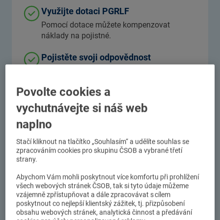
Využijte dotaci PGRLF
Pomocí dotace můžete kompenzovat
náklady na pojistné.
Pojistěte svoji odpovědnost
za škody vzniklé podnikáním až po
odpovědnost zaměstnanců.
Povolte cookies a
vychutnávejte si náš web
naplno
Přírodu neovlivníte, rizika
Stačí kliknout na tlačítko „Souhlasím“ a udělíte souhlas se
podnikání ano
zpracováním cookies pro skupinu ČSOB a vybrané třetí
strany.
Před riziky podnikání se můžete chránit pomocí
Abychom Vám mohli poskytnout více komfortu při prohlížení
našeho pojištění pro zemědělce. Budete mít zase
všech webových stránek ČSOB, tak si tyto údaje můžeme
o něco větší jistotu, že kvůli nepřízni osudu
vzájemně zpřístupňovat a dále zpracovávat s cílem
poskytnout co nejlepší klientský zážitek, tj. přizpůsobení
nepřijdete o prostředky, které do své firmy pravidelně
obsahu webových stránek, analytická činnost a předávání
investujete.