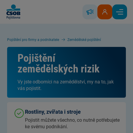
Skip to Main Content
Řešení škody
Klientská zóna
Hlavní
Pojištění pro firmy a podnikatele
Zemědělské pojištění
Pojištění
zemědělských rizik
Vy jste odborníci na zemědělství, my na to, jak
vás pojistit.
Rostliny, zvířata i stroje
Pojistit můžete všechno, co nutně potřebujete
ke svému podnikání.