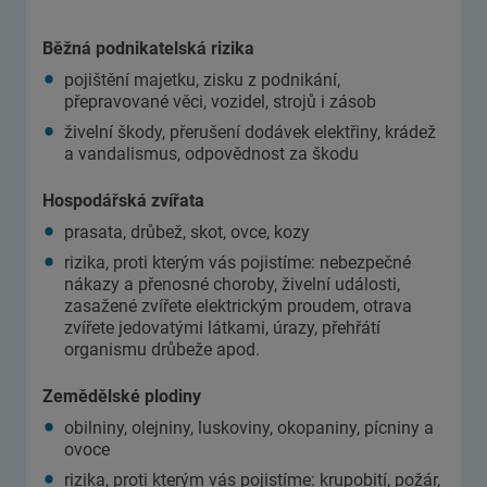
Běžná podnikatelská rizika
pojištění majetku, zisku z podnikání,
přepravované věci, vozidel, strojů i zásob
živelní škody, přerušení dodávek elektřiny, krádež
a vandalismus, odpovědnost za škodu
Hospodářská zvířata
prasata, drůbež, skot, ovce, kozy
rizika, proti kterým vás pojistíme: nebezpečné
nákazy a přenosné choroby, živelní události,
zasažené zvířete elektrickým proudem, otrava
zvířete jedovatými látkami, úrazy, přehřátí
organismu drůbeže apod.
Zemědělské plodiny
obilniny, olejniny, luskoviny, okopaniny, pícniny a
ovoce
rizika, proti kterým vás pojistíme: krupobití, požár,