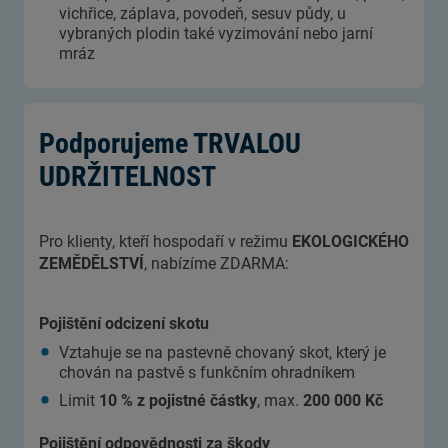
vichřice, záplava, povodeň, sesuv půdy, u
vybraných plodin také vyzimování nebo jarní
mráz
Podporujeme TRVALOU
UDRŽITELNOST
Pro klienty, kteří hospodaří v režimu
EKOLOGICKÉHO
ZEMĚDĚLSTVÍ
, nabízíme ZDARMA:
Pojištění odcizení skotu
Vztahuje se na pastevně chovaný skot, který je
chován na pastvě s funkčním ohradníkem
Limit
10 % z pojistné částky
, max.
200 000 Kč
Pojištění odpovědnosti za škody