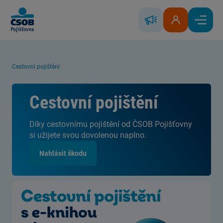
Skip to Main Content
Řešení škody
Klientská zóna
Hlavní
Cestovní pojištění
Cestovní pojištění
Díky cestovnímu pojištění od ČSOB Pojišťovny
si užijete svou dovolenou naplno.
Nahlásit škodu