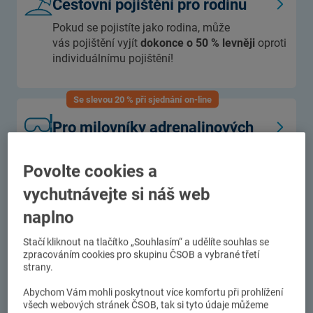
Cestovní pojištění pro rodinu
Pokud se pojistíte jako rodina, může
vás pojištění vyjít
dokonce o 50 % levněji
oproti
individuálnímu pojištění!
Se slevou 20 % při sjednání on-line
Pro milovníky adrenalinových
sportů
Cestovní pojištění pro milovníky sportu -
již od
Povolte cookies a
24 Kč na den!
vychutnávejte si náš web
naplno
Získejte slevu 20 % při sjednání on-line
Stačí kliknout na tlačítko „Souhlasím“ a udělíte souhlas se
Cestovní pojištění pro tuzemsko
zpracováním cookies pro skupinu ČSOB a vybrané třetí
strany.
I v Čechách se vyplatí mít cestovní pojištění.
Vaše zavazadla budou v bezpečí, ať už na vodě
Abychom Vám mohli poskytnout více komfortu při prohlížení
všech webových stránek ČSOB, tak si tyto údaje můžeme
nebo pod stanem.