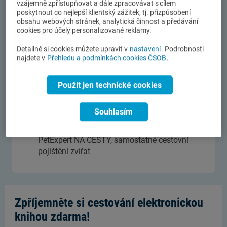
vzájemně zpřístupňovat a dále zpracovávat s cílem
poskytnout co nejlepší klientský zážitek, tj. přizpůsobení
obsahu webových stránek, analytická činnost a předávání
cookies pro účely personalizované reklamy.
Roční cestovní karty
Detailně si cookies můžete upravit v
nastavení
. Podrobnosti
najdete v
Přehledu a podmínkách cookies ČSOB
.
Roční cestovní karty pro všechny vášnivé
cestovatele, kteří jsou stále na cestách.
Použít jen technické cookies
Souhlasím
Cestovní pojištění psů a koček
PetExpert NA CESTY, samostatné cestovní
pojištění zvířat
Zpříjemněte si cestování elektronickou
knihou zdarma!