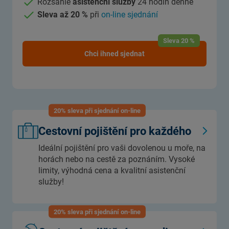
Rozsáhlé
asistenční služby
24 hodin denně
Sleva až 20 %
při
on-line sjednání
Sleva 20 %
Chci ihned sjednat
20% sleva při sjednání on-line
Cestovní pojištění pro každého
Ideální pojištění pro vaši dovolenou u moře, na
horách nebo na cestě za poznáním. Vysoké
limity, výhodná cena a kvalitní asistenční
služby!
20% sleva při sjednání on-line