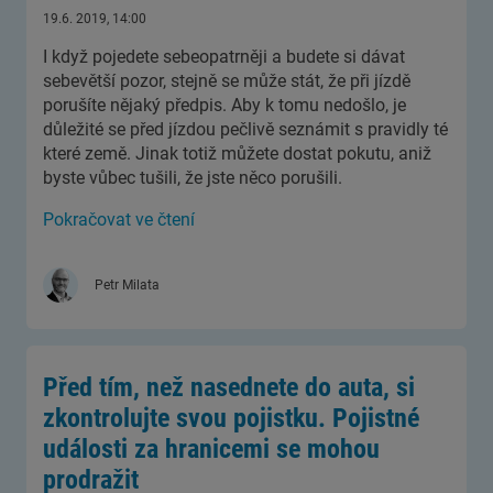
19.6. 2019, 14:00
I když pojedete sebeopatrněji a budete si dávat
sebevětší pozor, stejně se může stát, že při jízdě
porušíte nějaký předpis. Aby k tomu nedošlo, je
důležité se před jízdou pečlivě seznámit s pravidly té
které země. Jinak totiž můžete dostat pokutu, aniž
byste vůbec tušili, že jste něco porušili.
Pokračovat ve čtení
Petr Milata
Před tím, než nasednete do auta, si
zkontrolujte svou pojistku. Pojistné
události za hranicemi se mohou
prodražit