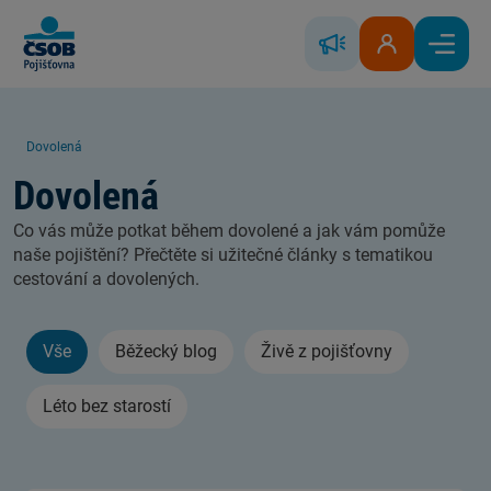
Skip to Main Content
Řešení škody
Klientská zóna
Hlavní
Dovolená
Dovolená
Co vás může potkat během dovolené a jak vám pomůže
naše pojištění? Přečtěte si užitečné články s tematikou
cestování a dovolených.
Vše
Běžecký blog
Živě z pojišťovny
Léto bez starostí