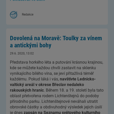
Redakce
Dovolená na Moravě: Toulky za vínem
a antickými bohy
29.6. 2020, 13:02
Představa horkého léta a putování krásnou krajinou,
kde se můžete každou chvíli zastavit na sklenku
vynikajícího bílého vína, se jeví přitažlivá téměř
každému. Pokud láká i vás,
navštivte Lednicko-
valtický areál v okrese Břeclav nedaleko
rakouských hranic
. Během 18. a 19. století byla tato
oblast přetvořena rodem Lichtenštejnů do podoby
přírodního parku. Lichtenštejnové neváhali utratit
obrovské částky a obdivuhodný výsledek jejich úsilí
je dnes
zapsán na Seznamu světového kulturního