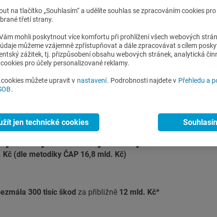
nout na tlačítko „Souhlasím“ a udělíte souhlas se zpracováním cookies pr
rané třetí strany.
vou strategii. Rosteme rychleji než trh a v porovnání TOP 5 po
em 7,7 %, tak my 10,1 %,
“ doplnil k výborným výsledkům za rok 2
ám mohli poskytnout více komfortu při prohlížení všech webových strá
o údaje můžeme vzájemně zpřístupňovat a dále zpracovávat s cílem posky
 Pojišťovny.
lientský zážitek, tj. přizpůsobení obsahu webových stránek, analytická čin
cookies pro účely personalizované reklamy.
300 tisíc pojistných událostí za zhruba 12 miliard korun. „
I tot
í naše likvidace zlepšovat a jsou klienty vnímány velmi pozitivně
i cookies můžete upravit v
nastavení
. Podrobnosti najdete v
Přehledu a 
ČSOB
.
ozřejmě velkou zkouškou, ve které jsme obstáli, pro nás byly l
 pojistných událostí za zhruba dvě miliardy korun,
“ uvedl Jiří Stř
užít jen technické cookies
Souhlasí
výsledky ČSOB Pojišťovny 2024 – základ
 Kč (dle metodiky ČAP 16,8 mld. Kč)
ezmála 300 tisíc škod
za přibližně
12 mld. Kč*