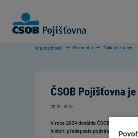
Skip to Main Content
Pro média
Tiskové zprávy
O společnosti
ČSOB Pojišťovna je 
20.02. 2025
V roce 2024 dosáhla ČSOB Pojišťovna o
historii předepsala pojistné dle metodi
Povol