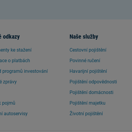
é odkazy
Naše služby
nty ke stažení
Cestovní pojištění
ace o platbách
Povinné ručení
d programů investování
Havarijní pojištění
é zprávy
Pojištění odpovědnosti
Pojištění domácnosti
k pojmů
Pojištění majetku
í autoservisy
Životní pojištění