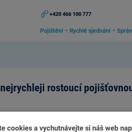
+420 466 100 777
Pojištění
Rychlé sjednání
Správ
nejrychleji rostoucí pojišťovno
pět skvělých hodnot ve všech klíčových ukazatelích hospodář
ky ČAP téměř 17 miliard korun, hospodařila se ziskem 2,6 milia
te cookies a vychutnávejte si náš web nap