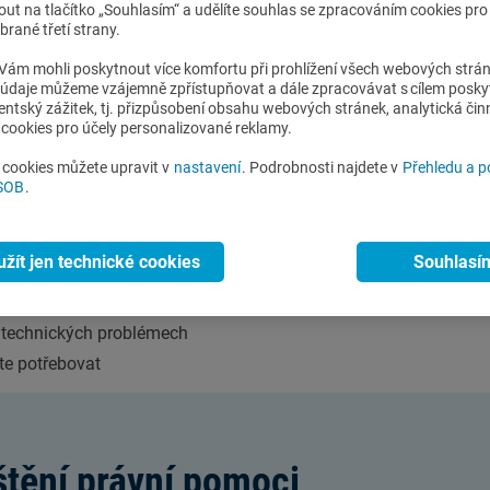
em.
nout na tlačítko „Souhlasím“ a udělíte souhlas se zpracováním cookies pr
rané třetí strany.
ám mohli poskytnout více komfortu při prohlížení všech webových strá
777
o údaje můžeme vzájemně zpřístupňovat a dále zpracovávat s cílem posky
lientský zážitek, tj. přizpůsobení obsahu webových stránek, analytická čin
cookies pro účely personalizované reklamy.
i cookies můžete upravit v
nastavení
. Podrobnosti najdete v
Přehledu a 
i technických problémech
ČSOB
.
te potřebovat
užít jen technické cookies
Souhlasí
em
internetovarizika@csobpoj.cz
i technických problémech
te potřebovat
štění právní pomoci