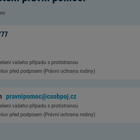
lem
777
řešení vašeho případu s protistranou
mluv před podpisem (Právní ochrana rodiny)
em
pravnipomoc@csobpoj.cz
řešení vašeho případu s protistranou
mluv před podpisem (Právní ochrana rodiny)