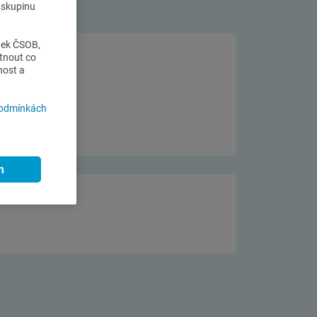
o skupinu
nek ČSOB,
tnout co
nost a
podmínkách
m