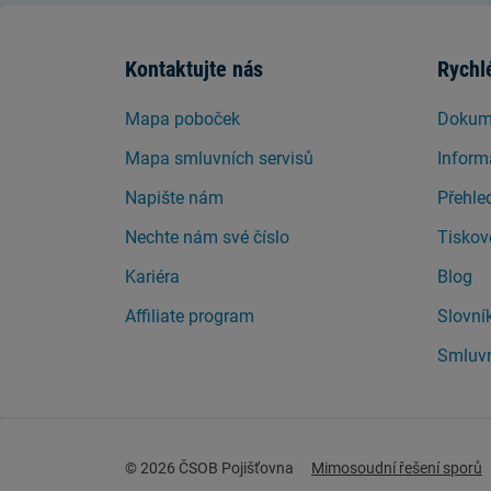
Kontaktujte nás
Rychl
Mapa poboček
Dokume
Mapa smluvních servisů
Inform
Napište nám
Přehle
Nechte nám své číslo
Tiskov
Kariéra
Blog
Affiliate program
Slovní
Smluvn
© 2026 ČSOB Pojišťovna
Mimosoudní řešení sporů