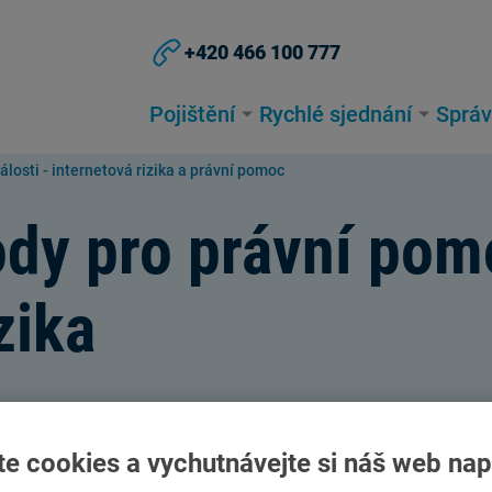
+420 466 100 777
Pojištění
Rychlé sjednání
Správ
losti - internetová rizika a právní pomoc
dy pro právní pom
zika
tění internetových rizik
te cookies a vychutnávejte si náš web nap