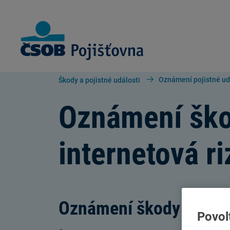
Skip to Main Content
Oznámení pojistné udá
Škody a pojistné události
Oznámení ško
internetová ri
Oznámení škody u pojiš
Povol