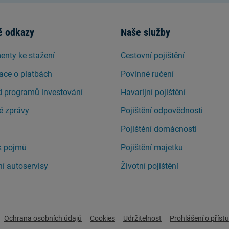
é odkazy
Naše služby
nty ke stažení
Cestovní pojištění
ace o platbách
Povinné ručení
d programů investování
Havarijní pojištění
é zprávy
Pojištění odpovědnosti
Pojištění domácnosti
k pojmů
Pojištění majetku
í autoservisy
Životní pojištění
Ochrana osobních údajů
Cookies
Udržitelnost
Prohlášení o příst