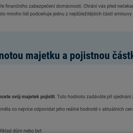
ilíře finančního zabezpečení domácnosti. Chrání vás před nečeka
o mnoho lidí podceňuje jednu z nejdůležitějších částí smlouvy 
dnotou majetku a pojistnou čás
hcete svůj majetek pojistit
. Tuto hodnotu zadáváte při sjednání p
ěla co nejvíce odpovídat jeho reálné hodnotě v aktuálních cen
říklad dům nebo byt