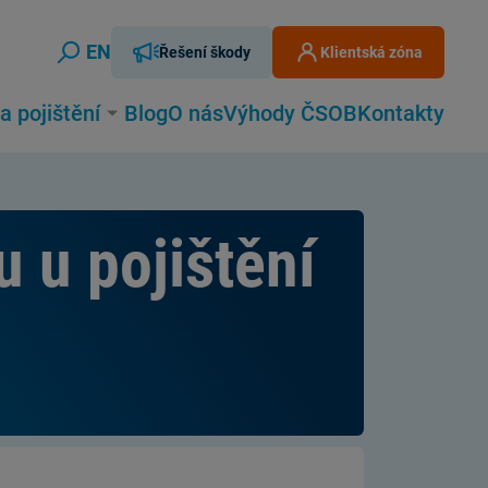
EN
Řešení škody
Klientská zóna
Vyhledávání
a pojištění
Blog
O nás
Výhody ČSOB
Kontakty
 u pojištění
Zavřít
Vyhledat