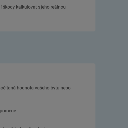
ní škody kalkulovat s jeho reálnou
ypočítaná hodnota vašeho bytu nebo
zapomene.