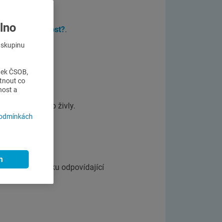
lno
ba a co domácnost?
.
o skupinu
nek ČSOB,
tnout co
nost a
ti požárem nebo živly.
podmínkách
.
ého majetku.
m
ám vyplatí částku odpovídající