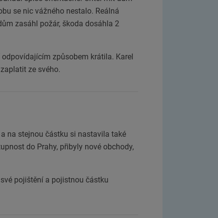
dobu se nic vážného nestalo. Reálná
ž dům zasáhl požár, škoda dosáhla 2
í odpovídajícím způsobem krátila. Karel
zaplatit ze svého.
 a na stejnou částku si nastavila také
stupnost do Prahy, přibyly nové obchody,
své pojištění a pojistnou částku