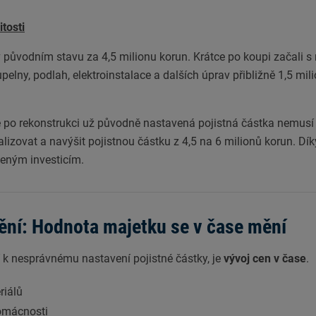
tosti
v původním stavu za 4,5 milionu korun. Krátce po koupi začali 
elny, podlah, elektroinstalace a dalších úprav přibližně 1,5 mili
e po rekonstrukci už původně nastavená pojistná částka nemusí s
lizovat a navýšit pojistnou částku z 4,5 na 6 milionů korun. Díky
deným investicím.
ění: Hodnota majetku se v čase mění
 k nesprávnému nastavení pojistné částky, je
vývoj cen v čase
.
riálů
domácnosti