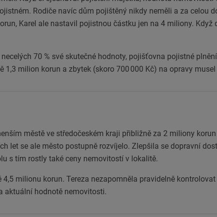
 pojistném. Rodiče navíc dům pojištěný nikdy neměli a za celou 
orun, Karel ale nastavil pojistnou částku jen na 4 miliony. Kdy
 necelých 70 % své skutečné hodnoty, pojišťovna pojistné plněn
ně 1,3 milion korun a zbytek (skoro 700 000 Kč) na opravy musel 
 menším městě ve středočeském kraji přibližně za 2 miliony korun
ch let se ale město postupně rozvíjelo. Zlepšila se dopravní do
u s tím rostly také ceny nemovitostí v lokalitě.
ě 4,5 milionu korun. Tereza nezapomněla pravidelně kontrolovat 
a aktuální hodnotě nemovitosti.