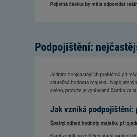
Pojistná částka by měla odpovídat reál
Podpojištění: nejčastě
Jedním z nejčastějších problémů při řeš
skutečná hodnota majetku. Nepříjemným 
svého, protože je vyplacená částka ve 
Jak vzniká podpojištění: 
Špatný odhad hodnoty majetku při sjedn
Karel zdědil po rodičích starší rodinný 