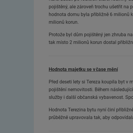
pojištěný, ale zároveň trochu ušetřit na
hodnota domu byla přibližně 6 milionů k
milionů korun.
Protože byl dům pojištěný jen zhruba na
tak místo 2 milionů korun dostal přibliž
Hodnota majetku se v čase mění
Před deseti lety si Tereza koupila byt v
pojištění nemovitosti. Během následující
služby i další občanská vybavenost. Spol
Hodnota Terezina bytu nyní činí přibližn
průběžně upravovala tak, aby odpovídal