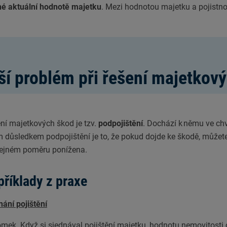
né aktuální hodnotě majetku
. Mezi hodnotou majetku a pojistno
jší problém při řešení majetkov
ení majetkových škod je tzv.
podpojištění
. Dochází k němu ve chví
důsledkem podpojištění je to, že pokud dojde ke škodě, můžete 
stejném poměru ponížena.
příklady z praxe
ání pojištění
domek. Když si sjednával pojištění majetku, hodnotu nemovitosti