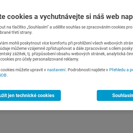
či bytu - vše, co není pevně nainstalované)
te cookies a vychutnávejte si náš web nap
d, jak tyto pojmy správně rozlišit, najdete v článku
Co je stav
nout na tlačítko „Souhlasím“ a udělíte souhlas se zpracováním cookies pr
rané třetí strany.
ám mohli poskytnout více komfortu při prohlížení všech webových strá
o údaje můžeme vzájemně zpřístupňovat a dále zpracovávat s cílem posky
aximální částka, kterou vám může pojišťovna při škodě vyplatit.
lientský zážitek, tj. přizpůsobení obsahu webových stránek, analytická čin
cookies pro účely personalizované reklamy.
ete při rozsáhlé škodě
, například při úplném zničení nemovitos
i cookies můžete upravit v
nastavení
. Podrobnosti najdete v
Přehledu a 
i na 10 mil. Kč, pak při jeho úplném zničení dostanete 10 mil. Kč
ČSOB
.
tolik, kolik odpovídá nákladům na opravu nebo obnovu poškozen
užít jen technické cookies
Souhlasí
0 milionů Kč. Vichřice způsobila poškození střechy. Pojišťovna v
č.