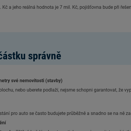
. Kč a jeho reálná hodnota je 7 mil. Kč, pojišťovna bude při řeše
 částku správně
etry své nemovitosti (stavby)
lochu, nebo uberete podlaží, nejsme schopni garantovat, že v
stání pro auto se často budujete průběžně a snadno se na ně 
ění