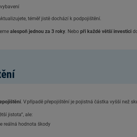
 vybavení
ualizujete, téměř jistě dochází k podpojištění.
jeme
alespoň jednou za 3 roky
. Nebo
při každé větší investici
do
tění
epojištění
. V případě přepojištění je pojistná částka vyšší než 
í jistota“, ale:
 je reálná hodnota škody