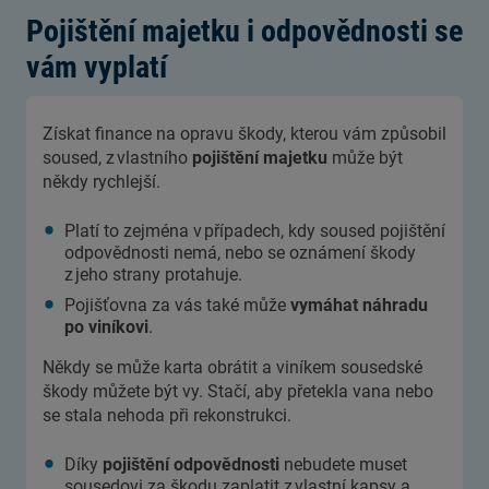
Pojištění majetku i odpovědnosti se
vám vyplatí
Získat finance na opravu škody, kterou vám způsobil
soused, z vlastního
pojištění majetku
může být
někdy rychlejší.
Platí to zejména v případech, kdy soused pojištění
odpovědnosti nemá, nebo se oznámení škody
z jeho strany protahuje.
Pojišťovna za vás také může
vymáhat náhradu
po viníkovi
.
Někdy se může karta obrátit a viníkem sousedské
škody můžete být vy. Stačí, aby přetekla vana nebo
se stala nehoda při rekonstrukci.
Díky
pojištění odpovědnosti
nebudete muset
sousedovi za škodu zaplatit z vlastní kapsy a