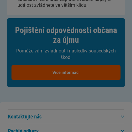
událost zvládnete ve větším klidu.
Pojištění odpovědnosti občana
za újmu
Pomůže vám zvládnout i následky sousedských
škod.
Více informací
Kontaktujte nás
Rychlé odkazy