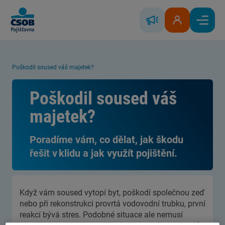
Skip to Main Content
Řešení škody
Klientská zóna
Hlavní
Poškodil soused váš majetek?
Poškodil soused váš
majetek?
Poradíme vám, co dělat, jak škodu
řešit v klidu a jak využít pojištění.
Když vám soused vytopí byt, poškodí společnou zeď
nebo při rekonstrukci provrtá vodovodní trubku, první
reakcí bývá stres. Podobné situace ale nemusí