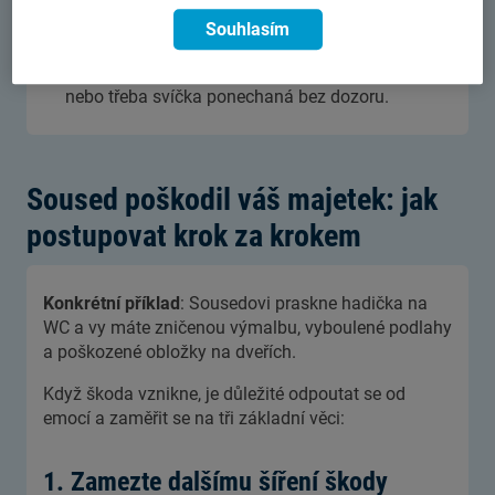
zdi i majetek sousedů.
Souhlasím
Požár z nedbalosti
— škodu může způsobit
závada na elektroinstalaci, nepozornost při vaření
nebo třeba svíčka ponechaná bez dozoru.
Soused poškodil váš majetek: jak
postupovat krok za krokem
Konkrétní příklad
: Sousedovi praskne hadička na
WC a vy máte zničenou výmalbu, vyboulené podlahy
a poškozené obložky na dveřích.
Když škoda vznikne, je důležité odpoutat se od
emocí a zaměřit se na tři základní věci:
1. Zamezte dalšímu šíření škody