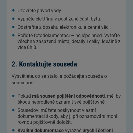
Uzavřete přívod vody.
Vypněte elektřinu v postižené části bytu.
Odstraňte z dosahu elektroniku a cenné věci.
Pořiďte fotodokumentaci – nejlépe hned. Vyfoťte
všechna zasažená místa, detaily i celky. Ideálně z
více úhlů.
2. Kontaktujte souseda
Vysvětlete, co se stalo, a požádejte souseda o
součinnost.
Pokud
má soused pojištění odpovědnosti
, měl by
škodu neprodleně oznámit své pojišťovně.
Sousedovi můžete poskytnout vlastní
dokumentaci škody, aby ji při oznamování mohl
rovnou pojišťovně doložit.
Kvalitní dokumentace
výrazně
urychlí šetření