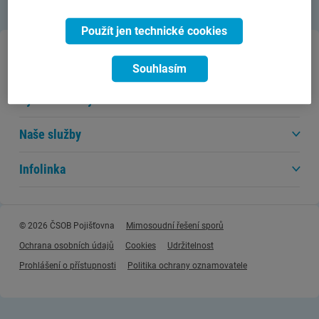
Použít jen technické cookies
Kontaktujte nás
Souhlasím
Rychlé odkazy
Naše služby
Infolinka
© 2026 ČSOB Pojišťovna
Mimosoudní řešení sporů
Ochrana osobních údajů
Cookies
Udržitelnost
Prohlášení o přístupnosti
Politika ochrany oznamovatele