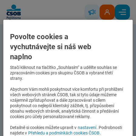
Skip to Main Content
Řešení škody
Klientská zóna
Hlavní
Povolte cookies a
Pojistná částka
vychutnávejte si náš web
Pojistná částka
naplno
Stačí kliknout na tlačítko „Souhlasím“ a udělíte souhlas se
zpracováním cookies pro skupinu ČSOB a vybrané třetí
strany.
Částka určená v pojistné smlouvě jako horní hranice
pojistného plnění pojistitele u pojištění majetku, jehož
Abychom Vám mohli poskytnout více komfortu při prohlížení
pojistnou hodnotu lze určit v době uzavření pojistné
všech webových stránek ČSOB, tak si tyto údaje můžeme
vzájemně zpřístupňovat a dále zpracovávat s cílem
smlouvy. Pojistná částka se na návrh pojistníka stanoví
poskytnout co nejlepší klientský zážitek, tj. přizpůsobení
v pojistné smlouvě tak, aby odpovídala pojistné
obsahu webových stránek, analytická činnost a předávání
hodnotě pojištěného majetku v době uzavření pojistné
cookies pro účely personalizované reklamy.
smlouvy. Jedná se o maximální možné plnění ze strany
Detailně si cookies můžete upravit v
nastavení
. Podrobnosti
pojišťovny směrem k pojištěnému. Částka se používá
najdete v
Přehledu a podmínkách cookies ČSOB
.
jako základní parametr pro výpočet pojistného.