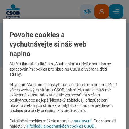
Skip to Main Content
Řešení škody
Klientská zóna
Hlavní
Povolte cookies a
Součást věci
vychutnávejte si náš web
Součást věci
naplno
Stačí kliknout na tlačítko „Souhlasím“ a udělíte souhlas se
zpracováním cookies pro skupinu ČSOB a vybrané třetí
strany.
Kontaktujte nás
Abychom Vám mohli poskytnout více komfortu při prohlížení
všech webových stránek ČSOB, tak si tyto údaje můžeme
Rychlé odkazy
vzájemně zpřístupňovat a dále zpracovávat s cílem
poskytnout co nejlepší klientský zážitek, tj. přizpůsobení
obsahu webových stránek, analytická činnost a předávání
Naše služby
cookies pro účely personalizované reklamy.
Detailně si cookies můžete upravit v
nastavení
. Podrobnosti
Infolinka
najdete v
Přehledu a podmínkách cookies ČSOB
.