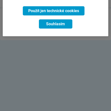
Použít jen technické cookies
© 2026 ČSOB Pojišťovna
Mimosoudní řešení sporů
Ochrana osobních údajů
Cookies
Udržitelnost
Souhlasím
Prohlášení o přístupnosti
Politika ochrany oznamovatele