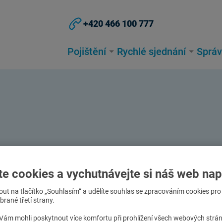
+420 466 100 777
Pojištění
Rychlé sjednání
Správ
te cookies a vychutnávejte si náš web nap
nout na tlačítko „Souhlasím“ a udělíte souhlas se zpracováním cookies pr
rané třetí strany.
idlo už není možné opravit
.
ám mohli poskytnout více komfortu při prohlížení všech webových strá