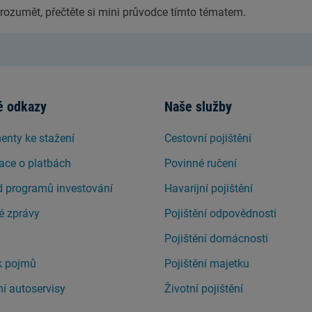
rozumět, přečtěte si mini průvodce tímto tématem.
é odkazy
Naše služby
nty ke stažení
Cestovní pojištění
ace o platbách
Povinné ručení
d programů investování
Havarijní pojištění
é zprávy
Pojištění odpovědnosti
Pojištění domácnosti
k pojmů
Pojištění majetku
í autoservisy
Životní pojištění