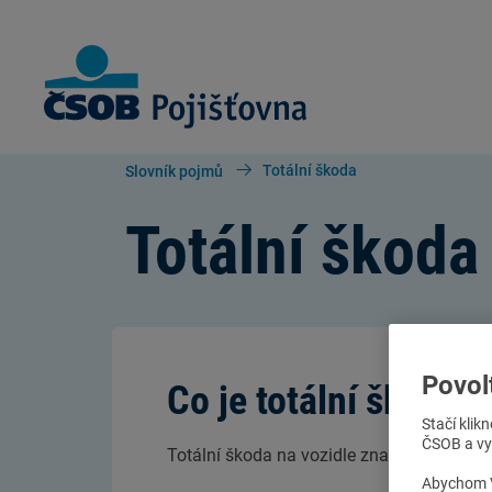
Skip to Main Content
Totální škoda
Slovník pojmů
Totální škoda
Povol
Co je totální škoda?
Stačí klik
ČSOB a vyb
Totální škoda na vozidle znamená, že
voz
Abychom V