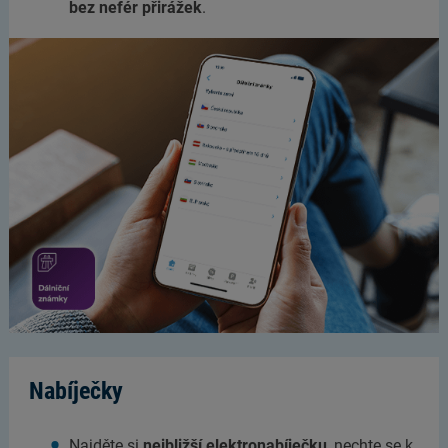
bez nefér přirážek
.
Nabíječky
Najděte si
nejbližší elektronabíječku
, nechte se k