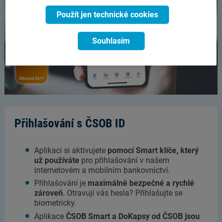
Použít jen technické cookies
Souhlasím
Přihlašování s ČSOB ID
Aplikaci si aktivujete
pomocí Smart klíče, který
už používáte
pro přihlašování v našem
internetovém a mobilním bankovnictví.
Přihlašování je
maximálně bezpečné a rychlé
zároveň
. Otravují vás hesla? Přihlašujte se
biometricky.
Aplikace
ČSOB Smart a DoKapsy od ČSOB jsou