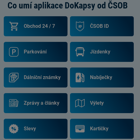
Co umí aplikace DoKapsy od ČSOB
Obchod
24 / 7
ČSOB ID
Parkování
Jízdenky
Dálniční známky
Nabíječky
Zprávy a články
Výlety
Slevy
Kartičky