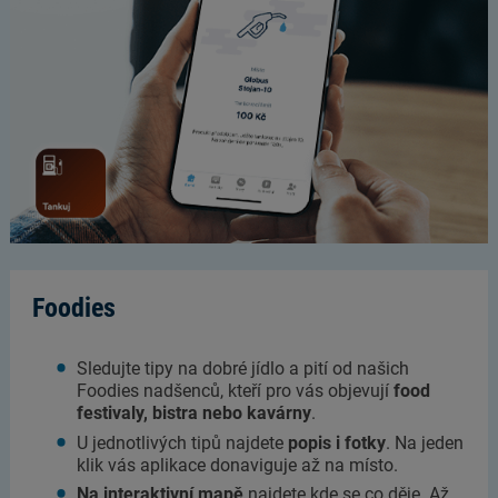
Foodies
Sledujte tipy na dobré jídlo a pití od našich
Foodies nadšenců, kteří pro vás objevují
food
festivaly, bistra nebo kavárny
.
U jednotlivých tipů najdete
popis i fotky
. Na jeden
klik vás aplikace donaviguje až na místo.
Na interaktivní mapě
najdete kde se co děje. Až