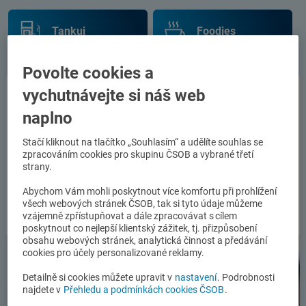
Tankuj
Foodies
Povolte cookies a
vychutnávejte si náš web
Obchod 24/7
naplno
Skočte si nakoupit bez ohledu na otevírací dobu.
Stačí kliknout na tlačítko „Souhlasím“ a udělíte souhlas se
Klidně i ve 2 ráno, když nikde není ani noha.
zpracováním cookies pro skupinu ČSOB a vybrané třetí
strany.
Dovnitř i ven se dostanete přes aplikaci,
nakoupíte a zaplatíte na bezobslužné pokladně.
Abychom Vám mohli poskytnout více komfortu při prohlížení
Nakoupit můžete ve vybraných prodejnách COOP,
všech webových stránek ČSOB, tak si tyto údaje můžeme
Super zoo, Flop Top, Bala a Můj obchod.
vzájemně zpřístupňovat a dále zpracovávat s cílem
poskytnout co nejlepší klientský zážitek, tj. přizpůsobení
obsahu webových stránek, analytická činnost a předávání
cookies pro účely personalizované reklamy.
Detailně si cookies můžete upravit v
nastavení
. Podrobnosti
najdete v
Přehledu a podmínkách cookies ČSOB
.