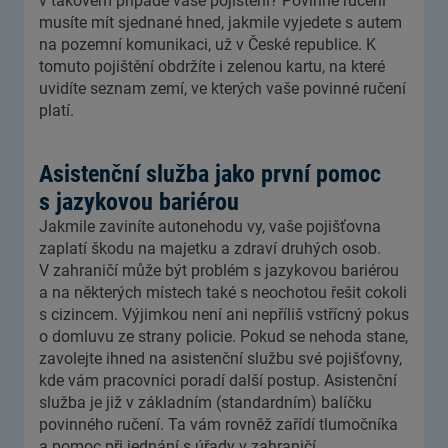
v takovém případě vaše pojištění? Povinné ručení
musíte mít sjednané hned, jakmile vyjedete s autem
na pozemní komunikaci, už v České republice. K
tomuto pojištění obdržíte i zelenou kartu, na které
uvidíte seznam zemí, ve kterých vaše povinné ručení
platí.
Asistenční služba jako první pomoc
s jazykovou bariérou
Jakmile zaviníte autonehodu vy, vaše pojišťovna
zaplatí škodu na majetku a zdraví druhých osob.
V zahraničí může být problém s jazykovou bariérou
a na některých místech také s neochotou řešit cokoli
s cizincem. Výjimkou není ani nepříliš vstřícný pokus
o domluvu ze strany policie. Pokud se nehoda stane,
zavolejte ihned na asistenční službu své pojišťovny,
kde vám pracovníci poradí další postup. Asistenční
služba je již v základním (standardním) balíčku
povinného ručení. Ta vám rovněž zařídí tlumočníka
a pomoc při jednání s úřady v zahraničí.