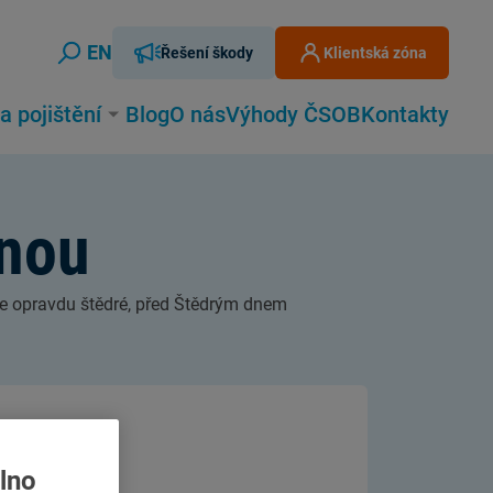
EN
Řešení škody
Klientská zóna
Vyhledávání
a pojištění
Blog
O nás
Výhody ČSOB
Kontakty
vnou
Zavřít
Vyhledat
ce opravdu štědré, před Štědrým dnem
lno