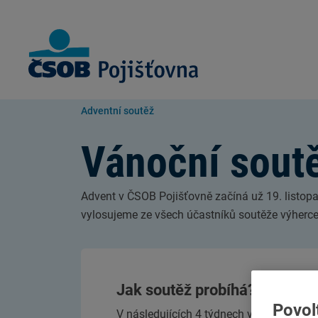
Skip to Main Content
Adventní soutěž
Vánoční sout
Advent v ČSOB Pojišťovně začíná už 19. listop
vylosujeme ze všech účastníků soutěže výherce 
Jak soutěž probíhá?
Povol
V následujících 4 týdnech vás provedem