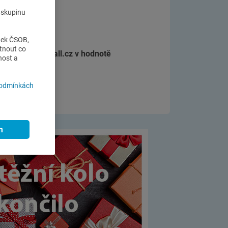
o skupinu
nek ČSOB,
tnout co
e poukázek na
Mall.cz
v hodnotě
nost a
podmínkách
m