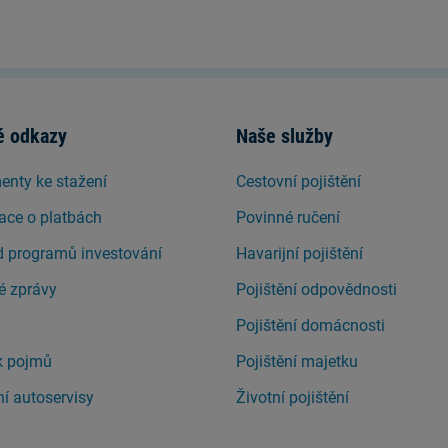
é odkazy
Naše služby
nty ke stažení
Cestovní pojištění
ace o platbách
Povinné ručení
d programů investování
Havarijní pojištění
é zprávy
Pojištění odpovědnosti
Pojištění domácnosti
k pojmů
Pojištění majetku
í autoservisy
Životní pojištění