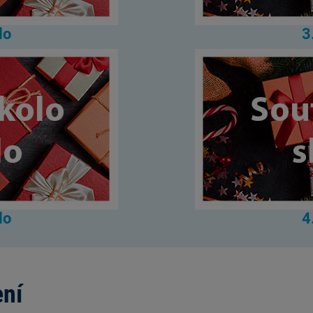
lo
3
lo
4
ení