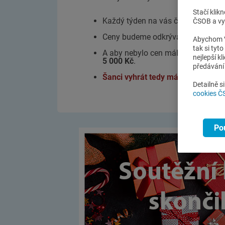
Stačí klik
Každý týden na vás čekají nové př
ČSOB a vyb
Ceny budeme odkrývat postupně, t
Abychom V
tak si tyt
A aby nebylo cen málo, ze všech ú
nejlepší k
5 000 Kč
.
předávání 
Šanci vyhrát tedy máte celkem pě
Detailně s
cookies 
Po