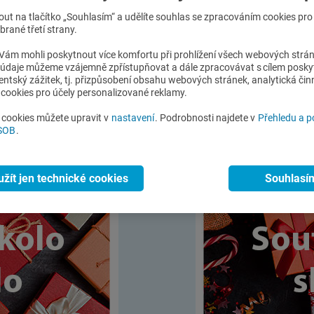
nout na tlačítko „Souhlasím“ a udělíte souhlas se zpracováním cookies pr
íběhy, a především
nové soutěžní kolo a kvíz o ceny
.
rané třetí strany.
ěšit se můžeme třeba na
dálniční známky
.
ám mohli poskytnout více komfortu při prohlížení všech webových strá
o údaje můžeme vzájemně zpřístupňovat a dále zpracovávat s cílem posky
častníků soutěžních kol vylosujeme na konci soutěže 3 výherc
lientský zážitek, tj. přizpůsobení obsahu webových stránek, analytická čin
cookies pro účely personalizované reklamy.
tkrát!
i cookies můžete upravit v
nastavení
. Podrobnosti najdete v
Přehledu a 
ČSOB
.
užít jen technické cookies
Souhlasí