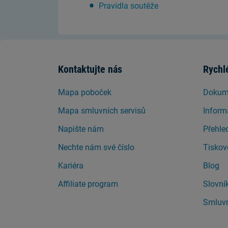
Pravidla soutěže
Kontaktujte nás
Rychl
Mapa poboček
Dokume
Mapa smluvních servisů
Inform
Napište nám
Přehle
Nechte nám své číslo
Tiskov
Kariéra
Blog
Affiliate program
Slovní
Smluvn