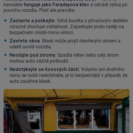
karosérie
funguje jako Faradayova klec
a odvádí výboj po
povrchu vozidla. Platí ale pravidla:
Zastavte a počkejte.
Silná bouřka s přívalovým deštěm
výrazně zhoršuje viditelnost. Zaparkujte proto raději na
bezpečném místě mimo silnici.
Zavřete okna.
Blesk může projít otevřeným oknem a
udeřit uvnitř vozidla.
Nestůjte pod stromy.
Spadlá větev nebo celý strom
mohou auto vážně poškodit.
Nedotýkejte se kovových částí.
Volantu ani dveřního
rámu se radši nedotýkejte, je to bezpečnější v případě, že
auto zasáhne blesk.