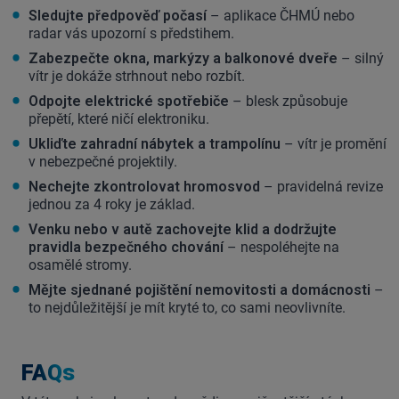
Sledujte předpověď počasí
– aplikace ČHMÚ nebo
radar vás upozorní s předstihem.
Zabezpečte okna, markýzy a balkonové dveře
– silný
vítr je dokáže strhnout nebo rozbít.
Odpojte elektrické spotřebiče
– blesk způsobuje
přepětí, které ničí elektroniku.
Ukliďte zahradní nábytek a trampolínu
– vítr je promění
v nebezpečné projektily.
Nechejte zkontrolovat hromosvod
– pravidelná revize
jednou za 4 roky je základ.
Venku nebo v autě zachovejte klid a dodržujte
pravidla bezpečného chování
– nespoléhejte na
osamělé stromy.
Mějte sjednané pojištění nemovitosti a domácnosti
–
to nejdůležitější je mít kryté to, co sami neovlivníte.
FAQs