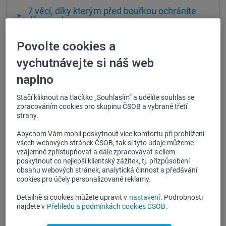
7 věcí, díky kterým před bouřkou ochráníte
dům i sebe
Nejčastější dotazy
Povolte cookies a
vychutnávejte si náš web
naplno
Stačí kliknout na tlačítko „Souhlasím“ a udělíte souhlas se
zpracováním cookies pro skupinu ČSOB a vybrané třetí
strany.
Abychom Vám mohli poskytnout více komfortu při prohlížení
všech webových stránek ČSOB, tak si tyto údaje můžeme
vzájemně zpřístupňovat a dále zpracovávat s cílem
poskytnout co nejlepší klientský zážitek, tj. přizpůsobení
obsahu webových stránek, analytická činnost a předávání
Zdroj: Magnific.com
cookies pro účely personalizované reklamy.
Zabezpečte dům ještě před bouřkou
Detailně si cookies můžete upravit v
nastavení
. Podrobnosti
najdete v
Přehledu a podmínkách cookies ČSOB
.
Jakmile na meteoradaru vidíte, že se blíží bouřka, je čas