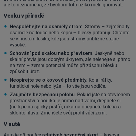
ale to neznamená, že bychom toto riziko měli ignorovat.
Venku v přírodě
Nespoléhejte na osamělý strom.
Stromy – zejména ty
osamělé na louce nebo kopci – blesky přitahují. Chraňte
se v hustém lesíku, kde jsou stromy přibližně stejně
vysoké.
Schování pod skalou nebo převisem.
Jeskyně nebo
skalní převis jsou dobrým úkrytem, ale nelehejte si přímo
na zem – zemní potenciál může při zásahu blesku
způsobit úraz.
Neopírejte se o kovové předměty.
Kola, ráfky,
turistické hole nebo lyže – to vše jsou vodiče.
Zaujměte bezpečnou polohu.
Pokud jste na otevřeném
prostranství a bouřka je přímo nad vámi, dřepněte si
(nejlépe na špičky prstů), rukama obejměte kolena a
skloňte hlavu. Zmenšete svůj profil vůči zemi.
V autě
Auto je při bouřce
relativně bezpečný úkryt
– kovová