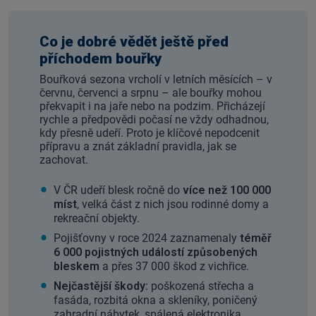
Co je dobré vědět ještě před
příchodem bouřky
Bouřková sezona vrcholí v letních měsících – v
červnu, červenci a srpnu – ale bouřky mohou
překvapit i na jaře nebo na podzim. Přicházejí
rychle a předpovědi počasí ne vždy odhadnou,
kdy přesně udeří. Proto je klíčové nepodcenit
přípravu a znát základní pravidla, jak se
zachovat.
V ČR udeří blesk ročně do
více než 100 000
míst
, velká část z nich jsou rodinné domy a
rekreační objekty.
Pojišťovny v roce 2024 zaznamenaly
téměř
6 000 pojistných událostí způsobených
bleskem
a přes 37 000 škod z vichřice.
Nejčastější škody:
poškozená střecha a
fasáda, rozbitá okna a skleníky, poničený
zahradní nábytek, spálená elektronika.