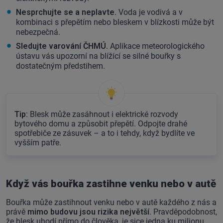
Nesprchujte se a neplavte.
Voda je vodivá a v
kombinaci s přepětím nebo bleskem v blízkosti může být
nebezpečná.
Sledujte varování ČHMÚ.
Aplikace meteorologického
ústavu vás upozorní na blížící se silné bouřky s
dostatečným předstihem.
Tip:
Blesk může zasáhnout i elektrické rozvody
bytového domu a způsobit přepětí. Odpojte drahé
spotřebiče ze zásuvek – a to i tehdy, když bydlíte ve
vyšším patře.
Když vás bouřka zastihne venku nebo v autě
Bouřka může zastihnout venku nebo v autě každého z nás a
právě
mimo budovu jsou rizika největší
. Pravděpodobnost,
že blesk uhodí přímo do člověka, je sice jedna ku milionu,