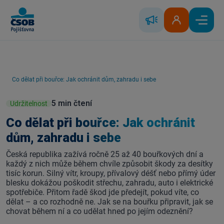
Skip to Main Content
Řešení škody
Klientská zóna
Hlavní
Co dělat při bouřce: Jak ochránit dům, zahradu i sebe
5 min čtení
Udržitelnost
Co dělat při bouřce: Jak ochránit
dům, zahradu i sebe
Česká republika zažívá ročně 25 až 40 bouřkových dní a
každý z nich může během chvíle způsobit škody za desítky
tisíc korun. Silný vítr, kroupy, přívalový déšť nebo přímý úder
blesku dokážou poškodit střechu, zahradu, auto i elektrické
spotřebiče. Přitom řadě škod jde předejít, pokud víte, co
dělat – a co rozhodně ne. Jak se na bouřku připravit, jak se
chovat během ní a co udělat hned po jejím odeznění?