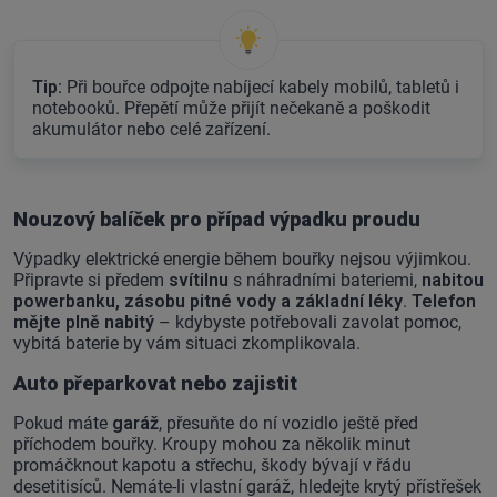
Tip:
Při bouřce odpojte nabíjecí kabely mobilů, tabletů i
notebooků. Přepětí může přijít nečekaně a poškodit
akumulátor nebo celé zařízení.
Nouzový balíček pro případ výpadku proudu
Výpadky elektrické energie během bouřky nejsou výjimkou.
Připravte si předem
svítilnu
s náhradními bateriemi,
nabitou
powerbanku, zásobu pitné vody a základní léky
.
Telefon
mějte plně nabitý
– kdybyste potřebovali zavolat pomoc,
vybitá baterie by vám situaci zkomplikovala.
Auto přeparkovat nebo zajistit
Pokud máte
garáž
, přesuňte do ní vozidlo ještě před
příchodem bouřky. Kroupy mohou za několik minut
promáčknout kapotu a střechu, škody bývají v řádu
desetitisíců. Nemáte-li vlastní garáž, hledejte krytý přístřešek