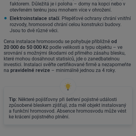
faktorem. Důležitá je i poloha – domy na kopci nebo v
otevřeném terénu jsou mnohem více v ohrožení.
Elektroinstalace stačí
. Přepěťové ochrany chrání vnitřní
rozvody, hromosvod chrání celou konstrukci budovy.
Jsou to dvě různé věci.
Cena instalace hromosvodu se pohybuje přibližně
od
20 000 do 50 000 Kč
podle velikosti a typu objektu – ve
srovnání s možnými škodami od přímého zásahu blesku,
které mohou dosáhnout statisíců, jde o zanedbatelnou
investici. Instalaci svěřte certifikované firmě a nezapomeňte
na
pravidelné revize
– minimálně jednou za 4 roky.
Tip:
Některé pojišťovny při šetření pojistné události
způsobené bleskem zjišťují, zda měl objekt instalovaný
a funkční hromosvod. Absence hromosvodu může vést
ke krácení pojistného plnění.