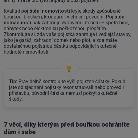
limity. Právě pro tyto případy slouží pojištění.
Kvalitní
pojištění nemovitosti
kryje škody způsobené
bouřkou, bleskem, kroupami, vichřicí i povodní.
Pojištění
domácnosti
pak zahrnuje vybavení interiéru – spotřebiče,
nábytek nebo elektroniku poškozenou přepětím.
Zkontrolujte si, zda vaše pojistka zahrnuje i vedlejší stavby,
jako je garáž, zahradní domek nebo plot, a zda máte
dostatečnou pojistnou částku odpovídající skutečné
hodnotě nemovitosti.
Tip:
Pravidelně kontrolujte výši pojistné částky. Pokud
jste od sjednání pojistky rekonstruovali nebo provedli
přístavbu, původní částka nemusí pokrýt skutečné
škody.
7 věcí, díky kterým před bouřkou ochráníte
dům i sebe