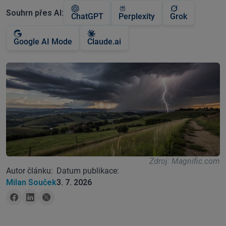
Souhrn přes AI:
ChatGPT
Perplexity
Grok
Google AI Mode
Claude.ai
Zdroj: Magnific.com
Autor článku:
Datum publikace:
Milan Souček
3. 7. 2026