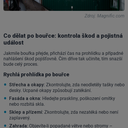
Zdroj: Magnific.com
Co dělat po bouřce: kontrola škod a pojistná
událost
Jakmile bouřka přejde, přichází čas na prohlídku a případné
nahlášení škod pojišťovně. Čím dříve tak učiníte, tím snazší
bude celý proces.
Rychlá prohlídka po bouřce
Střecha a okapy:
Zkontrolujte, zda neodletěly tašky nebo
desky. Ucpané okapy způsobují zatékání.
Fasáda a okna:
Hledejte praskliny, poškození omítky
nebo rozbitá skla.
Sklep a přízemí:
Zkontrolujte, zda nezatéká nebo není
zaplavený.
Zahrada:
Objevíte-li popadané větve nebo stromy –