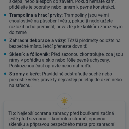
sklepa, nebo alespoň do závětří. Pokud nemáte kam,
přidělejte je popruhy nebo lanem k pevné konstrukci.
Trampolína a hrací prvky:
Trampolíny jsou velmi
choulostivé na působení větru, pokud ji nedokážete
rozložit nebo přemístit, přivažte ji ke kolíkům zaraženým
do země.
Zahradní dekorace a vázy:
Těžší předměty odložte na
bezpečné místo, lehčí přeneste dovnitř.
Skleník a fóliovník:
Před sezonou zkontrolujte, zda jsou
rámy v pořádku a sklo nebo fólie pevně uchyceny.
Poškozenou část opravte nebo nahraďte.
Stromy a keře:
Pravidelně odstraňujte suché nebo
přerostlé větve, právě ty nejčastěji přilétají do oken nebo
na střechu.
Tip:
Nejlepší ochrana zahrady před bouřkami začíná
ještě před sezonou – kontrolou stromů, opravou
skleníku a přípravou bezpečného místa pro zahradní