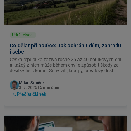
Udržitelnost
Co dělat při bouřce: Jak ochránit dům, zahradu
i sebe
Česká republika zažívá ročně 25 až 40 bouřkových dní
a každý z nich může během chvíle způsobit škody za
desítky tisíc korun. Silný vítr, kroupy, přívalový déšť
nebo přímý úder blesku dokážou poškodit střechu,
zahradu, auto i elektrické spotřebiče. Přitom řadě škod
Milan Souček
jde předejít, pokud víte, co dělat – a co rozhodně ne.
3. 7. 2026 |
5 min čtení
Jak se na bouřku připravit, jak se chovat během ní a
Přečíst článek
co udělat hned po jejím odeznění?