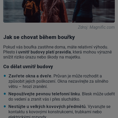
Zdroj: Magnific.com
Jak se chovat během bouřky
Pokud vás bouřka zastihne doma, máte relativní výhodu.
Přesto
i uvnitř budovy platí pravidla
, která mohou výrazně
snížit riziko úrazu nebo škody na majetku.
Co dělat uvnitř budovy
Zavřete okna a dveře.
Průvan je může rozhodit a
způsobit jejich poškození. Okna nezavírejte za silného
větru – hrozí zranění.
Nepoužívejte pevnou telefonní linku.
Blesk může udeřit
do vedení a zranit vás i přes sluchátko.
Nestůjte u velkých kovových předmětů.
Vyvarujte se
kontaktu s kovovými konstrukcemi, trubkami nebo
elektrickými rozvody.