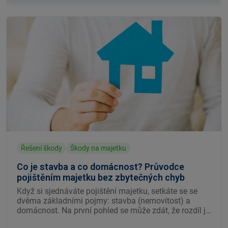
Řešení škody
Škody na majetku
Co je stavba a co domácnost? Průvodce
pojištěním majetku bez zbytečných chyb
Když si sjednáváte pojištění majetku, setkáte se se
dvěma základními pojmy: stavba (nemovitost) a
domácnost. Na první pohled se může zdát, že rozdíl je
zřejmý – stavba je dům či byt a domácnost je to, co je