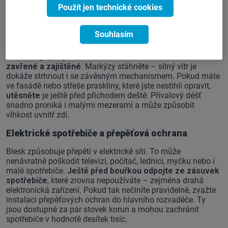
jednat, ale ideálně byste na to neměli čekat. Řadu opatření
Použít jen technické cookies
má smysl provádět
pravidelně v průběhu roku
, ne až v
momentě bezprostředního nebezpečí.
Souhlasím
Okna, dveře a střecha
Zkontrolujte, že jsou všechna okna i balkonové dveře řádně
zavřené a zajištěné
. Markýzy stáhněte – silný vítr je
dokáže strhnout i se závěsným mechanismem. Pokud máte
ve fasádě nebo střeše praskliny, které jste nestihli opravit,
utěsněte
je ještě před příchodem deště. Přívalový déšť
snadno proniká i malými mezerami a může způsobit
vlhkost uvnitř zdí.
Elektrické spotřebiče a přepěťová ochrana
Blesk způsobuje přepětí v elektrické síti. To může
nenávratně poškodit televizi, počítač, lednici, myčku nebo i
malé spotřebiče.
Ještě před bouřkou odpojte ze zásuvek
spotřebiče
, které zrovna nepoužíváte – zejména drahá
elektronická zařízení. Pokud tak nečiníte pravidelně, zvažte
instalaci přepěťových ochran do hlavního rozvaděče. Ty
jsou dostupné za pár stovek korun a mohou zachránit
spotřebiče v hodnotě desítek tisíc.