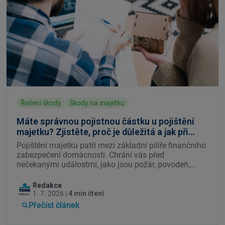
Řešení škody
Škody na majetku
Máte správnou pojistnou částku u pojištění
majetku? Zjistěte, proč je důležitá a jak při
škodě ovlivní pojistné plnění.
Pojištění majetku patří mezi základní pilíře finančního
zabezpečení domácnosti. Chrání vás před
nečekanými událostmi, jako jsou požár, povodeň,
krádež nebo vandalismus. Přesto mnoho lidí
podceňuje jednu z nejdůležitějších částí smlouvy —
Redakce
správné nastavení pojistné částky.
1. 7. 2026 |
4 min čtení
Přečíst článek