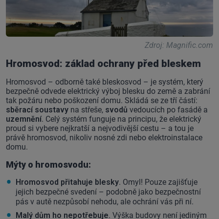
Zdroj: Magnific.com
Hromosvod: základ ochrany před bleskem
Hromosvod – odborně také bleskosvod – je systém, který
bezpečně odvede elektrický výboj blesku do země a zabrání
tak požáru nebo poškození domu. Skládá se ze tří částí:
sběrací soustavy
na střeše,
svodů
vedoucích po fasádě a
uzemnění
. Celý systém funguje na principu, že elektrický
proud si vybere nejkratší a nejvodivější cestu – a tou je
právě hromosvod, nikoliv nosné zdi nebo elektroinstalace
domu.
Mýty o hromosvodu:
Hromosvod přitahuje blesky
. Omyl! Pouze zajišťuje
jejich bezpečné svedení – podobně jako bezpečnostní
pás v autě nezpůsobí nehodu, ale ochrání vás při ní.
Malý dům ho nepotřebuje
. Výška budovy není jediným