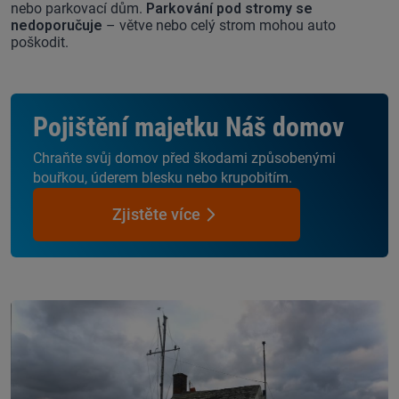
nebo parkovací dům.
Parkování pod stromy se
nedoporučuje
– větve nebo celý strom mohou auto
poškodit.
Pojištění majetku Náš domov
Chraňte svůj domov před škodami způsobenými
bouřkou, úderem blesku nebo krupobitím.
Zjistěte více