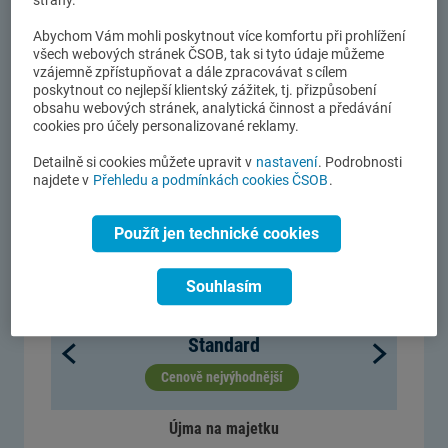
strany.
do výše 10 000 Kč
.
Abychom Vám mohli poskytnout více komfortu při prohlížení
Pokud způsobíte nehodu (platí pro střet, pád nebo
všech webových stránek ČSOB, tak si tyto údaje můžeme
vzájemně zpřístupňovat a dále zpracovávat s cílem
náraz vozidla) a oprava vašeho vozu bude delší než
poskytnout co nejlepší klientský zážitek, tj. přizpůsobení
8 hodin, zaplatíme náklady na zapůjčení vozidla
do
obsahu webových stránek, analytická činnost a předávání
výše 10 000 Kč
.
cookies pro účely personalizované reklamy.
Detailně si cookies můžete upravit v
nastavení
. Podrobnosti
najdete v
Přehledu a podmínkách cookies ČSOB
.
Vyberte si z variant povinného
Použít jen technické cookies
ručení
Souhlasím
1 / 3
Standard


Cenově nejvýhodnější
Újma na majetku