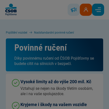
Skip to Main Content
Řešení škody
Klientská zóna
Hlavní
Pojištění vozidel
Nadstandardní povinné ručení
Povinné ručení
Díky povinnému ručení od ČSOB Pojišťovny se
budete cítit na silnicích v bezpečí.
Vysoké limity až do výše 200 mil. Kč
Vztahují se nejen na škody třetím osobám,
ale i na vaše spolujezdce.
Kryjeme i škody na vašem vozidle